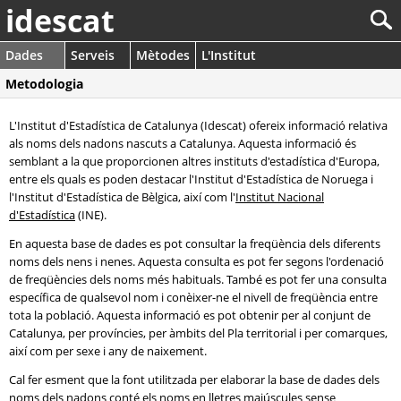
idescat
Dades
Serveis
Mètodes
L'Institut
Metodologia
L'Institut d'Estadística de Catalunya (Idescat) ofereix informació relativa
als noms dels nadons nascuts a Catalunya. Aquesta informació és
semblant a la que proporcionen altres instituts d'estadística d'Europa,
entre els quals es poden destacar l'Institut d'Estadística de Noruega i
l'Institut d'Estadística de Bèlgica, així com l'
Institut Nacional
d'Estadística
(INE).
En aquesta base de dades es pot consultar la freqüència dels diferents
noms dels nens i nenes. Aquesta consulta es pot fer segons l'ordenació
de freqüències dels noms més habituals. També es pot fer una consulta
específica de qualsevol nom i conèixer-ne el nivell de freqüència entre
tota la població. Aquesta informació es pot obtenir per al conjunt de
Catalunya, per províncies, per àmbits del Pla territorial i per comarques,
així com per sexe i any de naixement.
Cal fer esment que la font utilitzada per elaborar la base de dades dels
noms dels nadons conté els noms en lletres majúscules sense