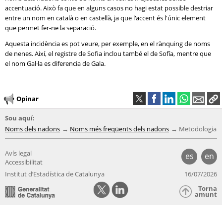
accentuació. Això fa que en alguns casos no hagi estat possible destriar
entre un nom en català o en castellà, ja que l'accent és l'únic element
que permet fer-ne la separació.
Aquesta incidència es pot veure, per exemple, en el rànquing de noms
de nenes. Així, el registre de Sofia inclou també el de Sofía, mentre que
el nom Gal·la es diferencia de Gala.
Opinar
Sou aquí:
Noms dels nadons
Noms més freqüents dels nadons
Metodologia
Avís legal
es
en
Accessibilitat
Institut d’Estadística de Catalunya
16/07/2026
Torna
amunt