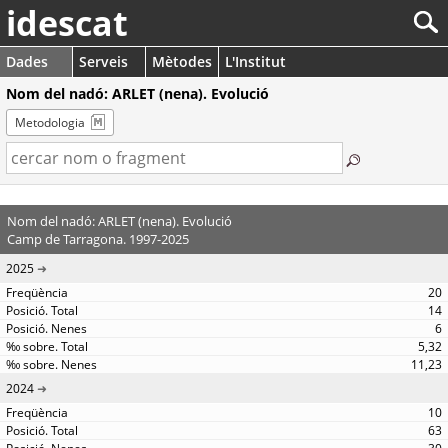
idescat
Dades
Serveis
Mètodes
L'Institut
Nom del nadó: ARLET (nena). Evolució
Metodologia
Nom del nadó: ARLET (nena). Evolució
Camp de Tarragona. 1997-2025
2025
20
14
6
5,32
11,23
2024
10
63