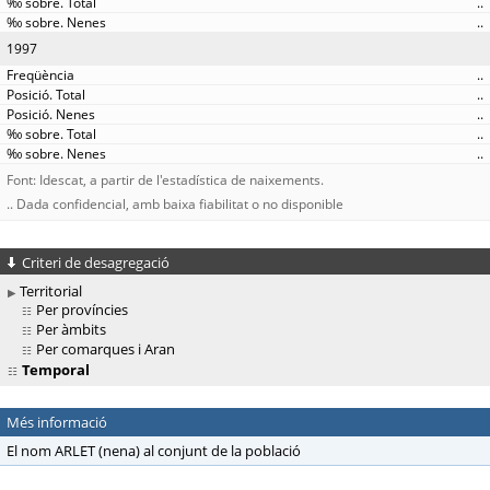
..
..
1997
..
..
..
..
..
Font: Idescat, a partir de l'estadística de naixements.
.. Dada confidencial, amb baixa fiabilitat o no disponible
Criteri de desagregació
Territorial
Per províncies
Per àmbits
Per comarques i Aran
Temporal
Més informació
El nom ARLET (nena) al conjunt de la població