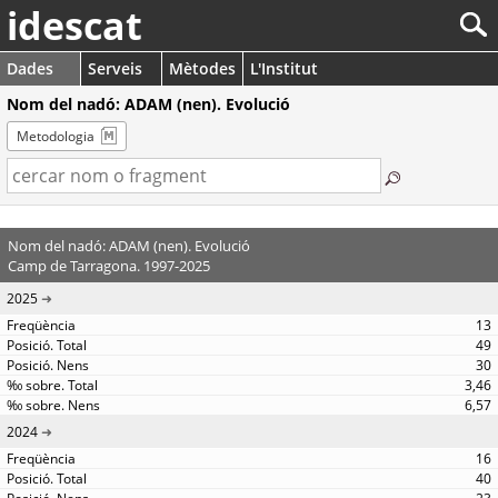
idescat
Dades
Serveis
Mètodes
L'Institut
Nom del nadó: ADAM (nen). Evolució
Metodologia
Nom del nadó: ADAM (nen). Evolució
Camp de Tarragona. 1997-2025
2025
13
49
30
3,46
6,57
2024
16
40