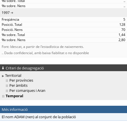
..
..
1997
5
128
70
1,44
2,80
Font: Idescat, a partir de l'estadística de naixements.
.. Dada confidencial, amb baixa fiabilitat o no disponible
Criteri de desagregació
Territorial
Per províncies
Per àmbits
Per comarques i Aran
Temporal
Més informació
El nom ADAM (nen) al conjunt de la població