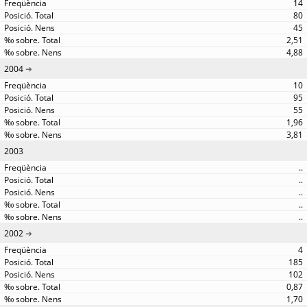
14
80
45
2,51
4,88
2004
10
95
55
1,96
3,81
2003
..
..
..
..
..
2002
4
185
102
0,87
1,70