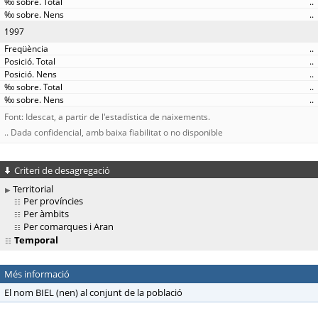
..
..
1997
..
..
..
..
..
Font: Idescat, a partir de l'estadística de naixements.
.. Dada confidencial, amb baixa fiabilitat o no disponible
Criteri de desagregació
Territorial
Per províncies
Per àmbits
Per comarques i Aran
Temporal
Més informació
El nom BIEL (nen) al conjunt de la població