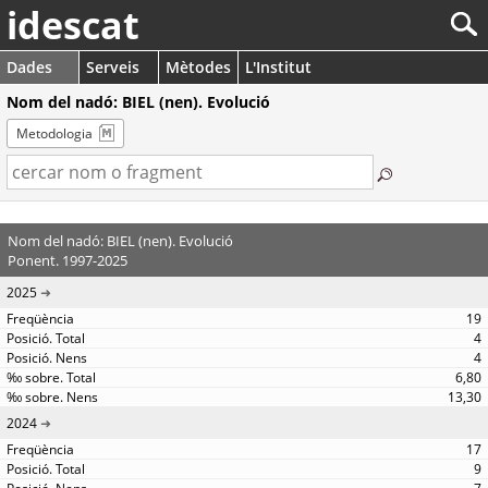
idescat
Dades
Serveis
Mètodes
L'Institut
Nom del nadó: BIEL (nen). Evolució
Metodologia
Nom del nadó: BIEL (nen). Evolució
Ponent. 1997-2025
2025
19
4
4
6,80
13,30
2024
17
9