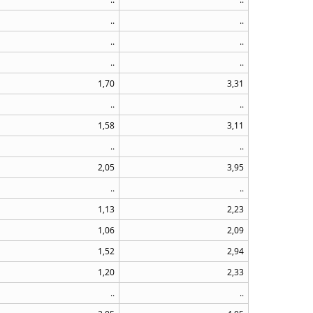
..
..
..
..
..
..
1,70
3,31
..
..
1,58
3,11
..
..
2,05
3,95
..
..
1,13
2,23
1,06
2,09
1,52
2,94
1,20
2,33
..
..