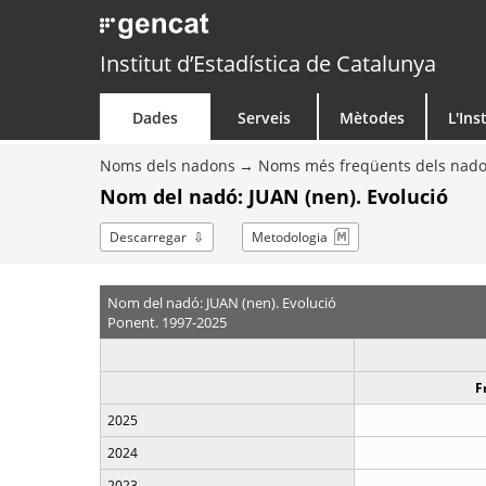
Institut d’Estadística de Catalunya
Dades
Serveis
Mètodes
L'Ins
Noms dels nadons
Noms més freqüents dels nad
Nom del nadó: JUAN (nen). Evolució
Descarregar
Metodologia
Nom del nadó: JUAN (nen). Evolució
Ponent. 1997-2025
F
2025
2024
2023