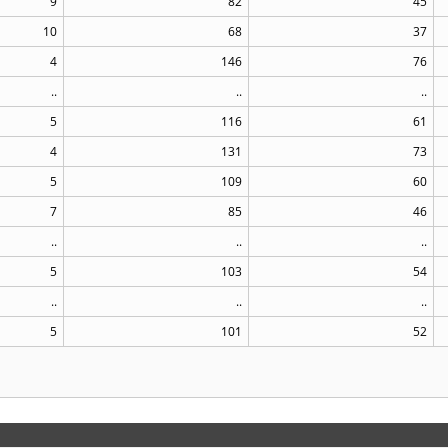
9
82
45
10
68
37
4
146
76
..
..
..
5
116
61
4
131
73
5
109
60
7
85
46
..
..
..
5
103
54
..
..
..
5
101
52