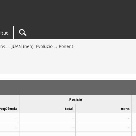
titut
ons
JUAN (nen). Evolució
Ponent
Posició
reqüència
total
nens
..
..
..
..
..
..
..
..
..