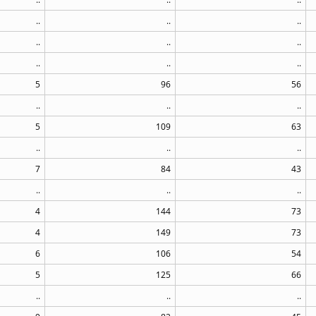
..
..
..
..
..
..
..
..
..
5
96
56
..
..
..
5
109
63
..
..
..
7
84
43
..
..
..
4
144
73
4
149
73
6
106
54
5
125
66
..
..
..