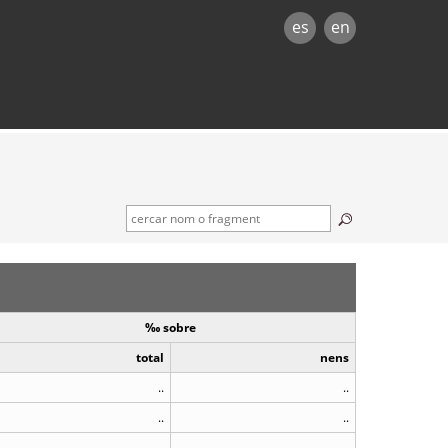
es
en
‰ sobre
total
nens
..
..
..
..
..
..