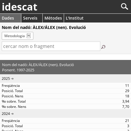
idescat
Dades
Serveis
Mètodes
L'Institut
Nom del nadó: ÀLEX/ÁLEX (nen). Evolució
Metodologia
Nom del nadó: ÀLEX/ÁLEX (nen). Evolució
Ponent. 1997-2025
2025
11
29
18
3,94
7,70
2024
21
3