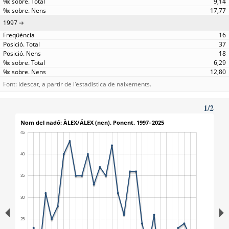
9,14
17,77
1997
16
37
18
6,29
12,80
Font: Idescat, a partir de l'estadística de naixements.