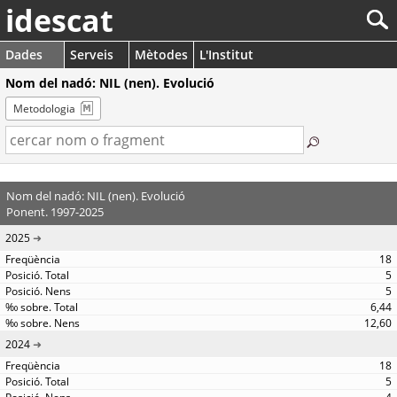
idescat
Dades
Serveis
Mètodes
L'Institut
Nom del nadó: NIL (nen). Evolució
Metodologia
Nom del nadó: NIL (nen). Evolució
Ponent. 1997-2025
2025
18
5
5
6,44
12,60
2024
18
5