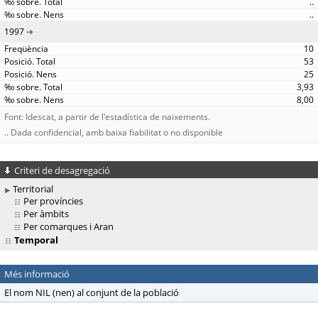
..
..
1997
10
53
25
3,93
8,00
Font: Idescat, a partir de l'estadística de naixements.
.. Dada confidencial, amb baixa fiabilitat o no disponible
Criteri de desagregació
Territorial
Per províncies
Per àmbits
Per comarques i Aran
Temporal
Més informació
El nom NIL (nen) al conjunt de la població