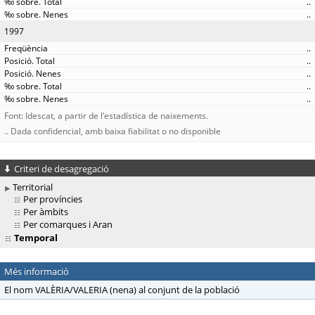
..
..
1997
..
..
..
..
..
Font: Idescat, a partir de l'estadística de naixements.
.. Dada confidencial, amb baixa fiabilitat o no disponible
Criteri de desagregació
Territorial
Per províncies
Per àmbits
Per comarques i Aran
Temporal
Més informació
El nom VALÈRIA/VALERIA (nena) al conjunt de la població