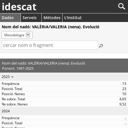
idescat
Dades
Serveis
Mètodes
L'Institut
Nom del nadó: VALÈRIA/VALERIA (nena). Evolució
Metodologia
Nom del nadó: VALÈRIA/VALERIA (nena). Evolució
Ponent. 1997-2025
2025
13
23
10
4,65
9,52
2024
..
..