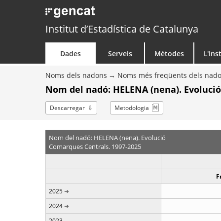
Institut d’Estadística de Catalunya
Dades
Serveis
Mètodes
L'Ins
Noms dels nadons
Noms més freqüents dels nad
Nom del nadó: HELENA (nena). Evolució
Descarregar
Metodologia
Nom del nadó: HELENA (nena). Evolució
Comarques Centrals. 1997-2025
F
2025
2024
2023