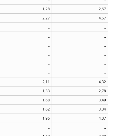
1,28
2,67
2,27
4,57
..
..
..
..
..
..
..
..
..
..
..
..
2,11
4,32
1,33
2,78
1,68
3,49
1,62
3,34
1,96
4,07
..
..