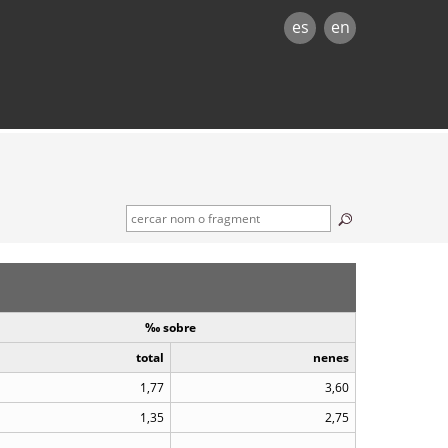
es
en
‰ sobre
total
nenes
1,77
3,60
1,35
2,75
..
..