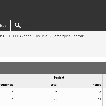
titut
ons
HELENA (nena). Evolució
Comarques Centrals
Posició
reqüència
total
nenes
5
95
48
4
129
64
..
..
..