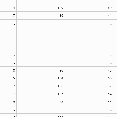
4
129
60
7
86
44
..
..
..
..
..
..
..
..
..
..
..
..
..
..
..
..
..
..
8
86
46
5
134
66
7
106
52
7
107
54
9
88
46
..
..
..