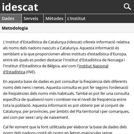
idescat
Dades
Serveis
Mètodes
L'Institut
Metodologia
L'Institut d'Estadística de Catalunya (Idescat) ofereix informació relativa
als noms dels nadons nascuts a Catalunya. Aquesta informació és
semblant a la que proporcionen altres instituts d'estadística d'Europa,
entre els quals es poden destacar l'Institut d'Estadística de Noruega i
l'Institut d'Estadística de Bèlgica, així com l'
Institut Nacional
d'Estadística
(INE).
En aquesta base de dades es pot consultar la freqüència dels diferents
noms dels nens i nenes. Aquesta consulta es pot fer segons l'ordenació
de freqüències dels noms més habituals. També es pot fer una consulta
específica de qualsevol nom i conèixer-ne el nivell de freqüència entre
tota la població. Aquesta informació es pot obtenir per al conjunt de
Catalunya, per províncies, per àmbits del Pla territorial i per comarques,
així com per sexe i any de naixement.
Cal fer esment que la font utilitzada per elaborar la base de dades dels
noms dels nadons conté els noms en lletres majúscules sense