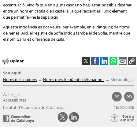
accentuació. Això fa que en alguns casos no hagi estat possible destriar
entre un nom en català o en castellà, ja que l'accent és l'únic element
que permet fer-ne la separació.
Aquesta incidència es pot veure, per exemple, en el rànquing de noms
de nenes. Així, el registre de Sofia inclou també el de Sofía, mentre que
el nom Gal·la es diferencia de Gala.
Opinar
Sou aquí:
Noms dels nadons
Noms més freqüents dels nadons
Metodologia
Avís legal
es
en
Accessibilitat
Institut d’Estadística de Catalunya
16/07/2026
Torna
amunt