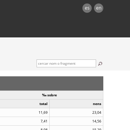
es
en
‰ sobre
total
nens
11,69
23,04
7,41
14,56
8,08
15,29