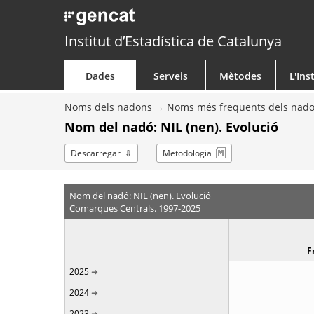
Institut d’Estadística de Catalunya
Dades
Serveis
Mètodes
L'Ins
Noms dels nadons
Noms més freqüents dels nad
Nom del nadó: NIL (nen). Evolució
Descarregar
Metodologia
Nom del nadó: NIL (nen). Evolució
Comarques Centrals. 1997-2025
F
2025
2024
2023