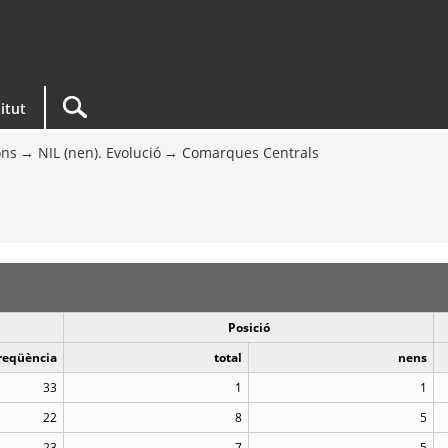
titut
ons
NIL (nen). Evolució
Comarques Centrals
Posició
reqüència
total
nens
33
1
1
22
8
5
23
7
5