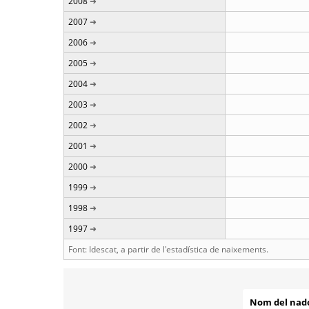
2008
2007
2006
2005
2004
2003
2002
2001
2000
1999
1998
1997
Font: Idescat, a partir de l'estadística de naixements.