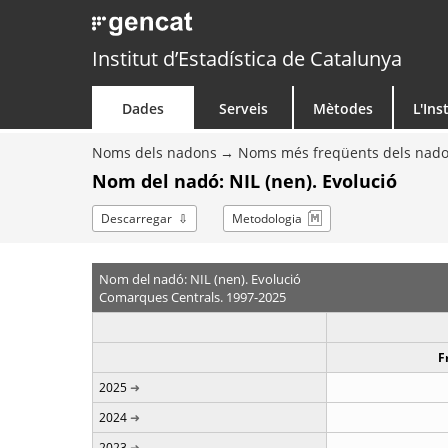
Institut d’Estadística de Catalunya
Dades
Serveis
Mètodes
L'Ins
Noms dels nadons
Noms més freqüents dels nad
Nom del nadó: NIL (nen). Evolució
Descarregar
Metodologia
Nom del nadó: NIL (nen). Evolució
Comarques Centrals. 1997-2025
F
2025
2024
2023