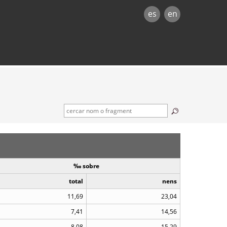
es
en
‰ sobre
total
nens
11,69
23,04
7,41
14,56
8,08
15,29