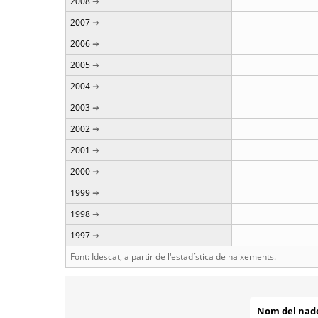
2008
2007
2006
2005
2004
2003
2002
2001
2000
1999
1998
1997
Font: Idescat, a partir de l'estadística de naixements.