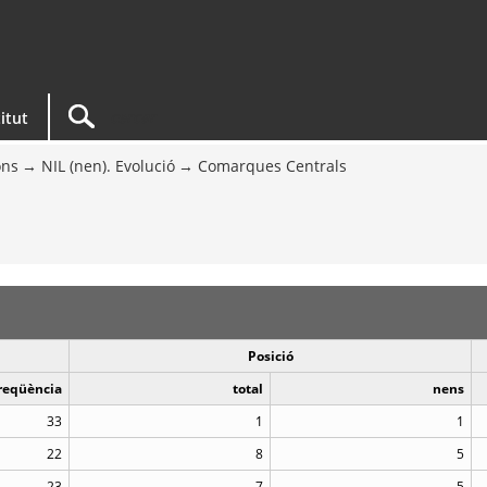
titut
ons
NIL (nen). Evolució
Comarques Centrals
Posició
reqüència
total
nens
33
1
1
22
8
5
23
7
5