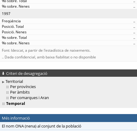
..
..
1997
..
..
..
..
..
Font: Idescat, a partir de l'estadística de naixements.
.. Dada confidencial, amb baixa fiabilitat o no disponible
Criteri de desagregació
Territorial
Per províncies
Per àmbits
Per comarques i Aran
Temporal
Més informació
El nom ONA (nena) al conjunt de la població