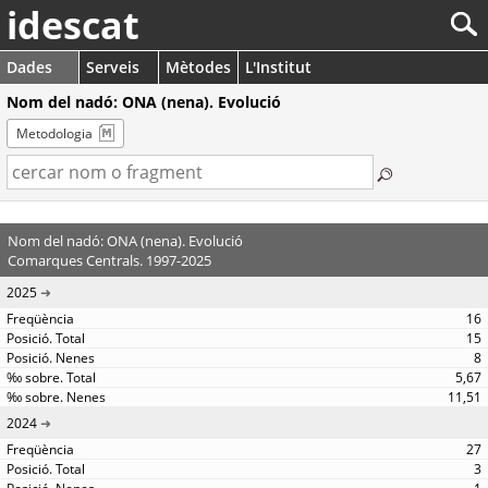
idescat
Dades
Serveis
Mètodes
L'Institut
Nom del nadó: ONA (nena). Evolució
Metodologia
Nom del nadó: ONA (nena). Evolució
Comarques Centrals. 1997-2025
2025
16
15
8
5,67
11,51
2024
27
3