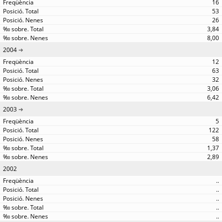
16
53
26
3,84
8,00
2004
12
63
32
3,06
6,42
2003
5
122
58
1,37
2,89
2002
..
..
..
..
..