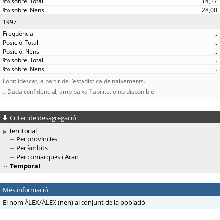
14,17
28,00
1997
..
..
..
..
..
Font: Idescat, a partir de l'estadística de naixements.
.. Dada confidencial, amb baixa fiabilitat o no disponible
Criteri de desagregació
Territorial
Per províncies
Per àmbits
Per comarques i Aran
Temporal
Més informació
El nom ÀLEX/ÁLEX (nen) al conjunt de la població