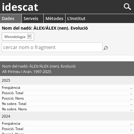
idescat
Dades
Serveis
Mètodes
L'Institut
Nom del nadó: ÀLEX/ÁLEX (nen). Evolució
Metodologia
Nom del nadó: ÀLEX/ÁLEX (nen). Evolució
Alt Pirineu i Aran. 1997-2025
2025
..
..
..
..
..
2024
..
..