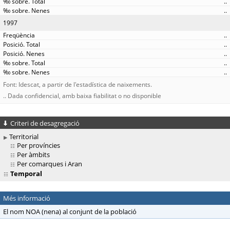
..
..
1997
..
..
..
..
..
Font: Idescat, a partir de l'estadística de naixements.
.. Dada confidencial, amb baixa fiabilitat o no disponible
Criteri de desagregació
Territorial
Per províncies
Per àmbits
Per comarques i Aran
Temporal
Més informació
El nom NOA (nena) al conjunt de la població