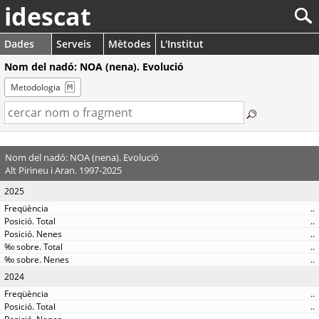
idescat
Dades
Serveis
Mètodes
L'Institut
Nom del nadó: NOA (nena). Evolució
Metodologia
Nom del nadó: NOA (nena). Evolució
Alt Pirineu i Aran. 1997-2025
2025
..
..
..
..
..
2024
..
..