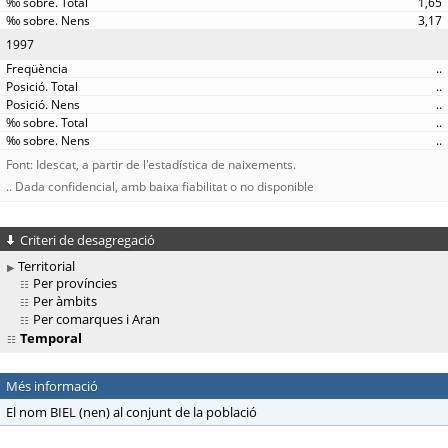
1,65
3,17
1997
..
..
..
..
..
Font: Idescat, a partir de l'estadística de naixements.
.. Dada confidencial, amb baixa fiabilitat o no disponible
Criteri de desagregació
Territorial
Per províncies
Per àmbits
Per comarques i Aran
Temporal
Més informació
El nom BIEL (nen) al conjunt de la població