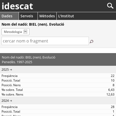
idescat
Dades
Serveis
Mètodes
L'Institut
Nom del nadó: BIEL (nen). Evolució
Metodologia
Nom del nadó: BIEL (nen). Evolució
Penedès. 1997-2025
2025
22
10
8
6,43
12,63
2024
28
1