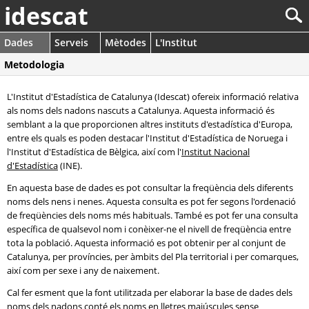
idescat
Dades
Serveis
Mètodes
L'Institut
Metodologia
L'Institut d'Estadística de Catalunya (Idescat) ofereix informació relativa
als noms dels nadons nascuts a Catalunya. Aquesta informació és
semblant a la que proporcionen altres instituts d'estadística d'Europa,
entre els quals es poden destacar l'Institut d'Estadística de Noruega i
l'Institut d'Estadística de Bèlgica, així com l'
Institut Nacional
d'Estadística
(INE).
En aquesta base de dades es pot consultar la freqüència dels diferents
noms dels nens i nenes. Aquesta consulta es pot fer segons l'ordenació
de freqüències dels noms més habituals. També es pot fer una consulta
específica de qualsevol nom i conèixer-ne el nivell de freqüència entre
tota la població. Aquesta informació es pot obtenir per al conjunt de
Catalunya, per províncies, per àmbits del Pla territorial i per comarques,
així com per sexe i any de naixement.
Cal fer esment que la font utilitzada per elaborar la base de dades dels
noms dels nadons conté els noms en lletres majúscules sense