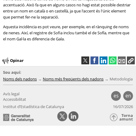
accentuació. Això fa que en alguns casos no hagi estat possible destriar
entre un nom en català o en castellà, ja que l'accent és l'únic element
que permet fer-ne la separació.
Aquesta incidència es pot veure, per exemple, en el rànquing de noms
de nenes. Així, el registre de Sofia inclou també el de Sofía, mentre que
el nom Gal·la es diferencia de Gala.
Opinar
Sou aquí:
Noms dels nadons
Noms més freqüents dels nadons
Metodologia
Avís legal
es
en
Accessibilitat
Institut d’Estadística de Catalunya
16/07/2026
Torna
amunt