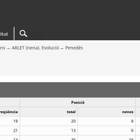
titut
ons
ARLET (nena). Evolució
Penedès
Posició
reqüència
total
nenes
18
20
8
21
13
6
14
35
16