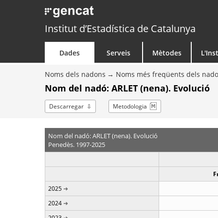
Institut d’Estadística de Catalunya
Dades
Serveis
Mètodes
L'Ins
Noms dels nadons
Noms més freqüents dels nad
Nom del nadó: ARLET (nena). Evolució
Descarregar
Metodologia
Nom del nadó: ARLET (nena). Evolució
Penedès. 1997-2025
F
2025
2024
2023