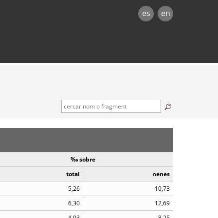
es
en
‰ sobre
total
nenes
5,26
10,73
6,30
12,69
4,03
8,25