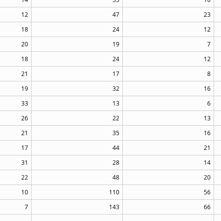
12
47
23
18
24
12
20
19
7
18
24
12
21
17
8
19
32
16
33
13
6
26
22
13
21
35
16
17
44
21
31
28
14
22
48
20
10
110
56
7
143
66