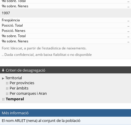
..
..
1997
..
..
..
..
..
Font: Idescat, a partir de l'estadística de naixements.
.. Dada confidencial, amb baixa fiabilitat o no disponible
Criteri de desagregació
Territorial
Per províncies
Per àmbits
Per comarques i Aran
Temporal
Més informació
El nom ARLET (nena) al conjunt de la població