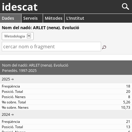
idescat
Dades
Serveis
Mètodes
L'Institut
Nom del nadó: ARLET (nena). Evolució
Metodologia
Nom del nadó: ARLET (nena). Evolució
Penedès. 1997-2025
2025
18
20
8
5,26
10,73
2024
21
13