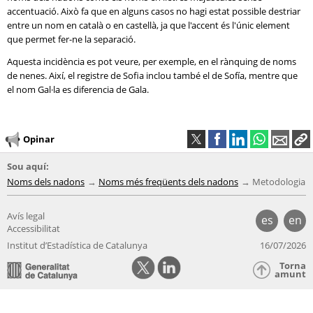
accentuació. Això fa que en alguns casos no hagi estat possible destriar
entre un nom en català o en castellà, ja que l'accent és l'únic element
que permet fer-ne la separació.
Aquesta incidència es pot veure, per exemple, en el rànquing de noms
de nenes. Així, el registre de Sofia inclou també el de Sofía, mentre que
el nom Gal·la es diferencia de Gala.
Opinar
Sou aquí:
Noms dels nadons
Noms més freqüents dels nadons
Metodologia
Avís legal
es
en
Accessibilitat
Institut d’Estadística de Catalunya
16/07/2026
Torna
amunt