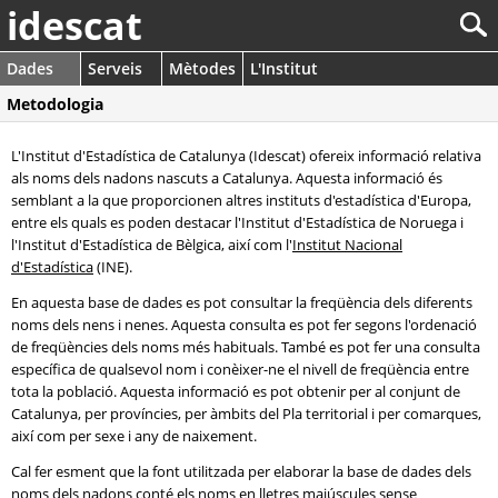
idescat
Dades
Serveis
Mètodes
L'Institut
Metodologia
L'Institut d'Estadística de Catalunya (Idescat) ofereix informació relativa
als noms dels nadons nascuts a Catalunya. Aquesta informació és
semblant a la que proporcionen altres instituts d'estadística d'Europa,
entre els quals es poden destacar l'Institut d'Estadística de Noruega i
l'Institut d'Estadística de Bèlgica, així com l'
Institut Nacional
d'Estadística
(INE).
En aquesta base de dades es pot consultar la freqüència dels diferents
noms dels nens i nenes. Aquesta consulta es pot fer segons l'ordenació
de freqüències dels noms més habituals. També es pot fer una consulta
específica de qualsevol nom i conèixer-ne el nivell de freqüència entre
tota la població. Aquesta informació es pot obtenir per al conjunt de
Catalunya, per províncies, per àmbits del Pla territorial i per comarques,
així com per sexe i any de naixement.
Cal fer esment que la font utilitzada per elaborar la base de dades dels
noms dels nadons conté els noms en lletres majúscules sense