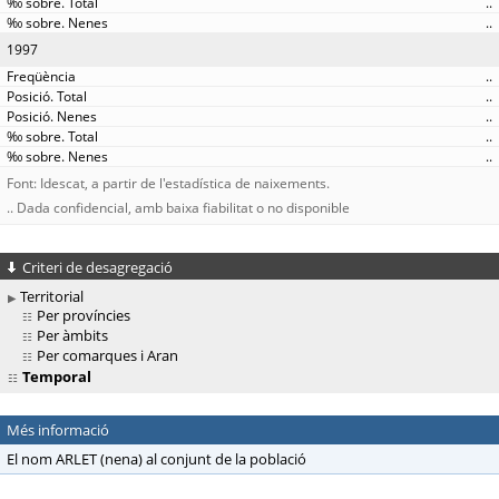
..
..
1997
..
..
..
..
..
Font: Idescat, a partir de l'estadística de naixements.
.. Dada confidencial, amb baixa fiabilitat o no disponible
Criteri de desagregació
Territorial
Per províncies
Per àmbits
Per comarques i Aran
Temporal
Més informació
El nom ARLET (nena) al conjunt de la població