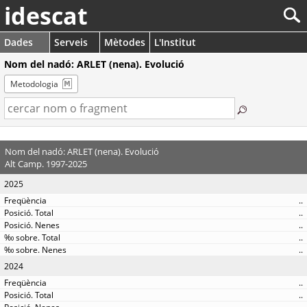
idescat
Dades
Serveis
Mètodes
L'Institut
Nom del nadó: ARLET (nena). Evolució
Metodologia
Nom del nadó: ARLET (nena). Evolució
Alt Camp. 1997-2025
2025
..
..
..
..
..
2024
..
..