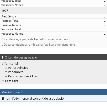
..
..
1997
..
..
..
..
..
Font: Idescat, a partir de l'estadística de naixements.
.. Dada confidencial, amb baixa fiabilitat o no disponible
Criteri de desagregació
Territorial
Per províncies
Per àmbits
Per comarques i Aran
Temporal
Més informació
El nom JANA (nena) al conjunt de la població