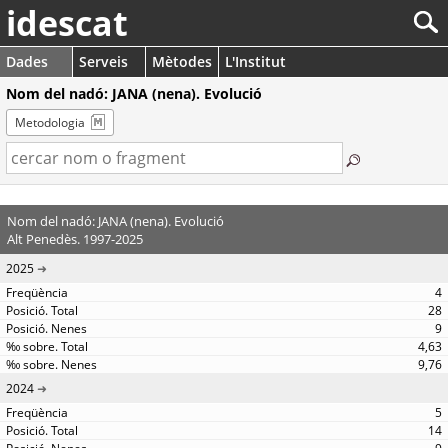
idescat
Dades
Serveis
Mètodes
L'Institut
Nom del nadó: JANA (nena). Evolució
Metodologia
Nom del nadó: JANA (nena). Evolució
Alt Penedès. 1997-2025
2025
4
28
9
4,63
9,76
2024
5
14