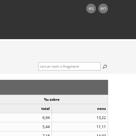
es
en
‰ sobre
total
nens
6,94
13,22
5,44
11,11
7,18
14,93