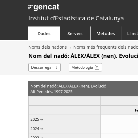
Institut d’Estadística de Catalunya
Dades
Serveis
Mètodes
L'Ins
Noms dels nadons
Noms més freqüents dels nad
Nom del nadó: ÀLEX/ÁLEX (nen). Evoluc
Descarregar
Metodologia
Nom del nadó: ÀLEX/ÁLEX (nen). Evolució
Alt Penedès. 1997-2025
F
2025
2024
2023