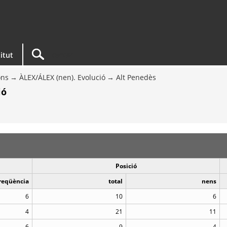
titut
ons
ÀLEX/ÁLEX (nen). Evolució
Alt Penedès
ió
Posició
reqüència
total
nens
6
10
6
4
21
11
6
9
4