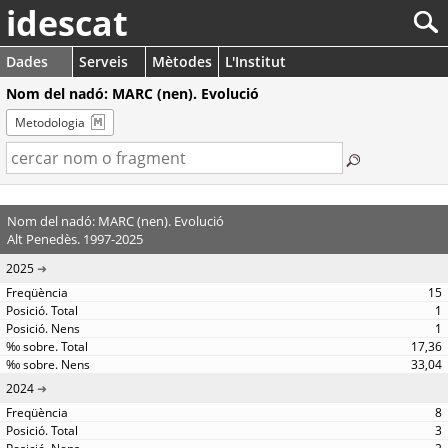
idescat
Dades
Serveis
Mètodes
L'Institut
Nom del nadó: MARC (nen). Evolució
Metodologia
Nom del nadó: MARC (nen). Evolució
Alt Penedès. 1997-2025
2025
15
1
1
17,36
33,04
2024
8
3