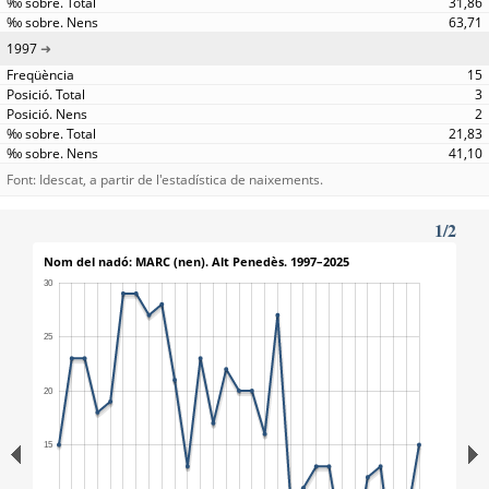
31,86
63,71
1997
15
3
2
21,83
41,10
Font: Idescat, a partir de l'estadística de naixements.