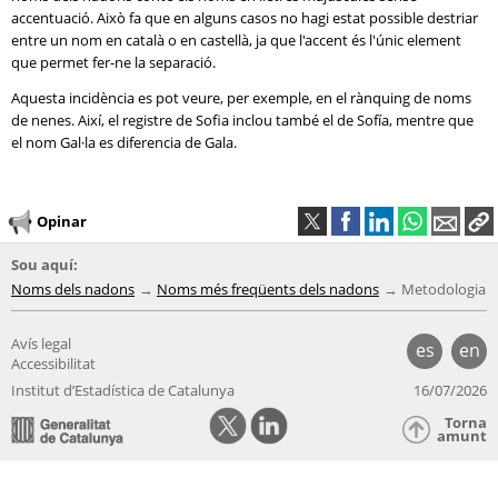
accentuació. Això fa que en alguns casos no hagi estat possible destriar
entre un nom en català o en castellà, ja que l'accent és l'únic element
que permet fer-ne la separació.
Aquesta incidència es pot veure, per exemple, en el rànquing de noms
de nenes. Així, el registre de Sofia inclou també el de Sofía, mentre que
el nom Gal·la es diferencia de Gala.
Opinar
Sou aquí:
Noms dels nadons
Noms més freqüents dels nadons
Metodologia
Avís legal
es
en
Accessibilitat
Institut d’Estadística de Catalunya
16/07/2026
Torna
amunt