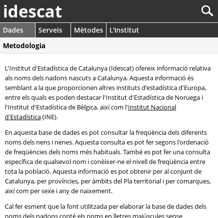
idescat
Dades
Serveis
Mètodes
L'Institut
Metodologia
L'Institut d'Estadística de Catalunya (Idescat) ofereix informació relativa
als noms dels nadons nascuts a Catalunya. Aquesta informació és
semblant a la que proporcionen altres instituts d'estadística d'Europa,
entre els quals es poden destacar l'Institut d'Estadística de Noruega i
l'Institut d'Estadística de Bèlgica, així com l'
Institut Nacional
d'Estadística
(INE).
En aquesta base de dades es pot consultar la freqüència dels diferents
noms dels nens i nenes. Aquesta consulta es pot fer segons l'ordenació
de freqüències dels noms més habituals. També es pot fer una consulta
específica de qualsevol nom i conèixer-ne el nivell de freqüència entre
tota la població. Aquesta informació es pot obtenir per al conjunt de
Catalunya, per províncies, per àmbits del Pla territorial i per comarques,
així com per sexe i any de naixement.
Cal fer esment que la font utilitzada per elaborar la base de dades dels
noms dels nadons conté els noms en lletres majúscules sense