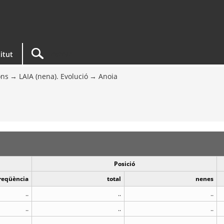
titut
ons
LAIA (nena). Evolució
Anoia
Posició
reqüència
total
nenes
..
..
..
..
..
..
..
..
..