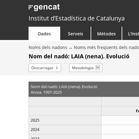
Institut d’Estadística de Catalunya
Dades
Serveis
Mètodes
L'Ins
Noms dels nadons
Noms més freqüents dels nad
Nom del nadó: LAIA (nena). Evolució
Descarregar
Metodologia
Nom del nadó: LAIA (nena). Evolució
Anoia. 1997-2025
F
2025
2024
2023