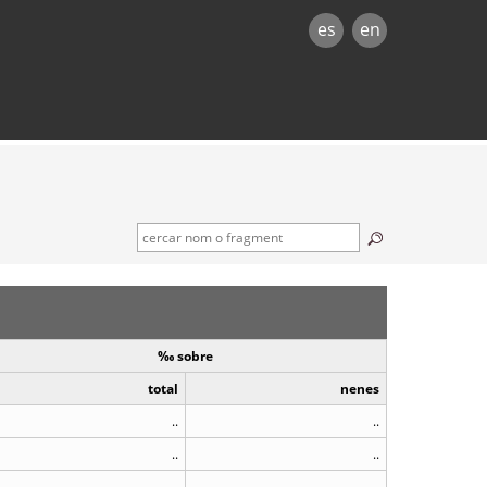
es
en
‰ sobre
total
nenes
..
..
..
..
..
..