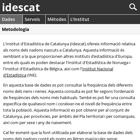
idescat
Dades
Serveis
Mètodes
L'Institut
Metodologia
L'Institut d'Estadística de Catalunya (Idescat) ofereix informació relativa
als noms dels nadons nascuts a Catalunya. Aquesta informació és
semblant a la que proporcionen altres instituts d'estadística d'Europa,
entre els quals es poden destacar l'Institut d'Estadística de Noruega i
l'Institut d'Estadística de Bèlgica, així com l'
Institut Nacional
d'Estadística
(INE).
En aquesta base de dades es pot consultar la freqüència dels diferents
noms dels nens i nenes. Aquesta consulta es pot fer segons l'ordenació
de freqüències dels noms més habituals. També es pot fer una consulta
específica de qualsevol nom i conèixer-ne el nivell de freqüència entre
tota la població. Aquesta informació es pot obtenir per al conjunt de
Catalunya, per províncies, per àmbits del Pla territorial i per comarques,
així com per sexe i any de naixement.
Cal fer esment que la font utilitzada per elaborar la base de dades dels
noms dels nadons conté els noms en lletres majúscules sense