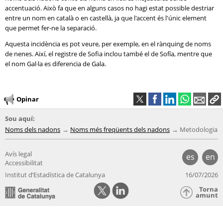
accentuació. Això fa que en alguns casos no hagi estat possible destriar
entre un nom en català o en castellà, ja que l'accent és l'únic element
que permet fer-ne la separació.
Aquesta incidència es pot veure, per exemple, en el rànquing de noms
de nenes. Així, el registre de Sofia inclou també el de Sofía, mentre que
el nom Gal·la es diferencia de Gala.
Opinar
Sou aquí:
Noms dels nadons
Noms més freqüents dels nadons
Metodologia
Avís legal
es
en
Accessibilitat
Institut d’Estadística de Catalunya
16/07/2026
Torna
amunt