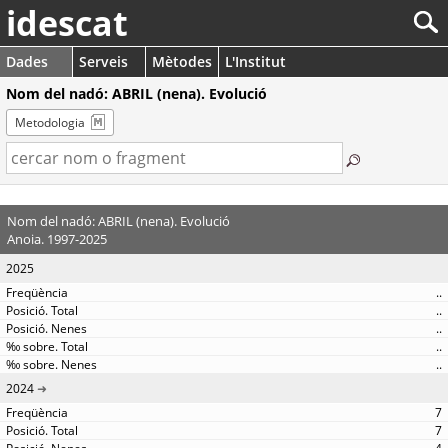
idescat
Dades
Serveis
Mètodes
L'Institut
Nom del nadó: ABRIL (nena). Evolució
Metodologia
Nom del nadó: ABRIL (nena). Evolució
Anoia. 1997-2025
2025
..
..
..
..
..
2024
7
7