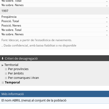
..
..
1997
..
..
..
..
..
Font: Idescat, a partir de l'estadística de naixements.
.. Dada confidencial, amb baixa fiabilitat o no disponible
Criteri de desagregació
Territorial
Per províncies
Per àmbits
Per comarques i Aran
Temporal
Més informació
El nom ABRIL (nena) al conjunt de la població