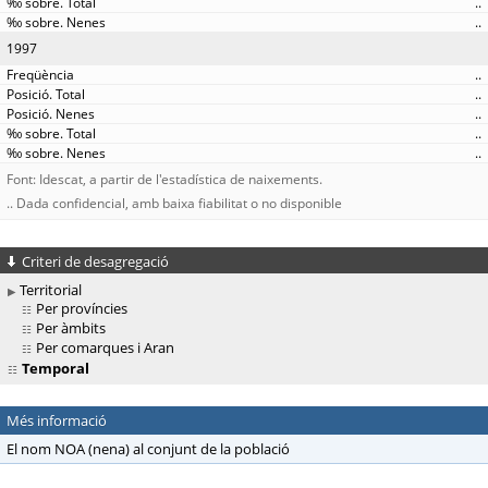
..
..
1997
..
..
..
..
..
Font: Idescat, a partir de l'estadística de naixements.
.. Dada confidencial, amb baixa fiabilitat o no disponible
Criteri de desagregació
Territorial
Per províncies
Per àmbits
Per comarques i Aran
Temporal
Més informació
El nom NOA (nena) al conjunt de la població