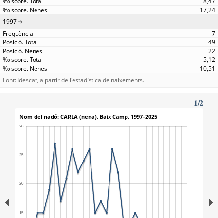
8,47
17,24
1997
7
49
22
5,12
10,51
Font: Idescat, a partir de l'estadística de naixements.