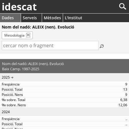
idescat
Dades
Serveis
Mètodes
L'Institut
Nom del nadó: ALEIX (nen). Evolució
Metodologia
Nom del nadó: ALEIX (nen). Evolució
Baix Camp. 1997-2025
2025
9
13
9
6,38
12,06
2024
..
..