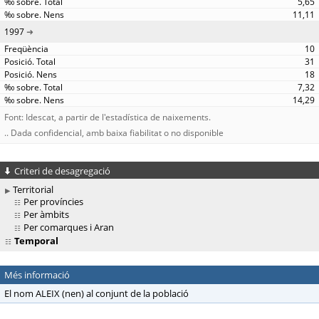
5,65
11,11
1997
10
31
18
7,32
14,29
Font: Idescat, a partir de l'estadística de naixements.
.. Dada confidencial, amb baixa fiabilitat o no disponible
Criteri de desagregació
Territorial
Per províncies
Per àmbits
Per comarques i Aran
Temporal
Més informació
El nom ALEIX (nen) al conjunt de la població