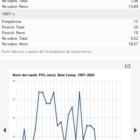
7,06
13,89
1997
13
20
10
9,52
18,57
Font: Idescat, a partir de l'estadística de naixements.