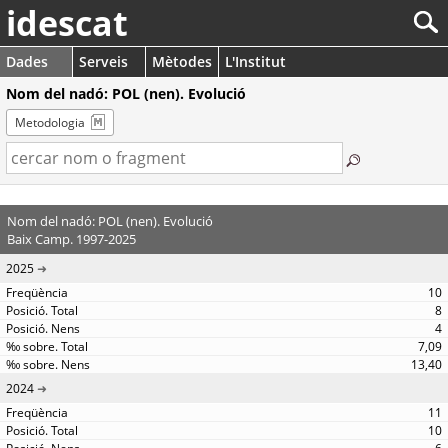
idescat
Dades
Serveis
Mètodes
L'Institut
Nom del nadó: POL (nen). Evolució
Metodologia
Nom del nadó: POL (nen). Evolució
Baix Camp. 1997-2025
2025
10
8
4
7,09
13,40
2024
11
10