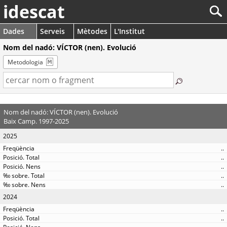
idescat
Dades
Serveis
Mètodes
L'Institut
Nom del nadó: VÍCTOR (nen). Evolució
Metodologia
Nom del nadó: VÍCTOR (nen). Evolució
Baix Camp. 1997-2025
2025
..
..
..
..
..
2024
..
..