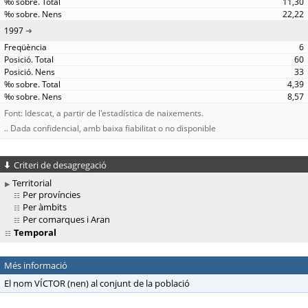
11,30
22,22
1997
6
60
33
4,39
8,57
Font: Idescat, a partir de l'estadística de naixements.
.. Dada confidencial, amb baixa fiabilitat o no disponible
Criteri de desagregació
Territorial
Per províncies
Per àmbits
Per comarques i Aran
Temporal
Més informació
El nom VÍCTOR (nen) al conjunt de la població