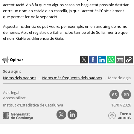
accentuació. Això fa que en alguns casos no hagi estat possible destriar
entre un nom en català o en castellà, ja que l'accent és l'únic element
que permet fer-ne la separació.
Aquesta incidència es pot veure, per exemple, en el rànquing de noms
de nenes. Així, el registre de Sofia inclou també el de Sofía, mentre que
el nom Gal·la es diferencia de Gala.
Opinar
Sou aquí:
Noms dels nadons
Noms més freqüents dels nadons
Metodologia
Avís legal
es
en
Accessibilitat
Institut d’Estadística de Catalunya
16/07/2026
Torna
amunt