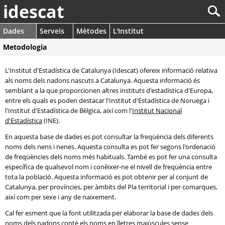
idescat
Dades
Serveis
Mètodes
L'Institut
Metodologia
L'Institut d'Estadística de Catalunya (Idescat) ofereix informació relativa
als noms dels nadons nascuts a Catalunya. Aquesta informació és
semblant a la que proporcionen altres instituts d'estadística d'Europa,
entre els quals es poden destacar l'Institut d'Estadística de Noruega i
l'Institut d'Estadística de Bèlgica, així com l'
Institut Nacional
d'Estadística
(INE).
En aquesta base de dades es pot consultar la freqüència dels diferents
noms dels nens i nenes. Aquesta consulta es pot fer segons l'ordenació
de freqüències dels noms més habituals. També es pot fer una consulta
específica de qualsevol nom i conèixer-ne el nivell de freqüència entre
tota la població. Aquesta informació es pot obtenir per al conjunt de
Catalunya, per províncies, per àmbits del Pla territorial i per comarques,
així com per sexe i any de naixement.
Cal fer esment que la font utilitzada per elaborar la base de dades dels
noms dels nadons conté els noms en lletres majúscules sense