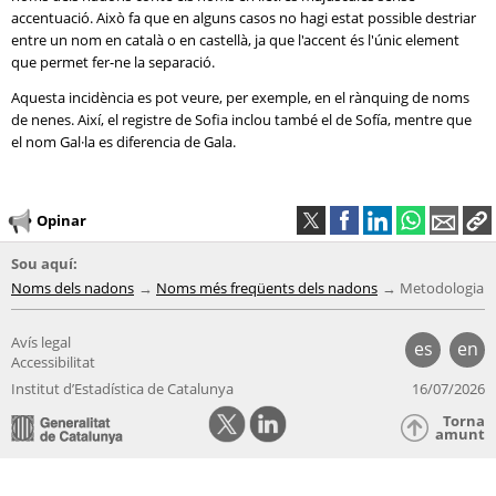
accentuació. Això fa que en alguns casos no hagi estat possible destriar
entre un nom en català o en castellà, ja que l'accent és l'únic element
que permet fer-ne la separació.
Aquesta incidència es pot veure, per exemple, en el rànquing de noms
de nenes. Així, el registre de Sofia inclou també el de Sofía, mentre que
el nom Gal·la es diferencia de Gala.
Opinar
Sou aquí:
Noms dels nadons
Noms més freqüents dels nadons
Metodologia
Avís legal
es
en
Accessibilitat
Institut d’Estadística de Catalunya
16/07/2026
Torna
amunt