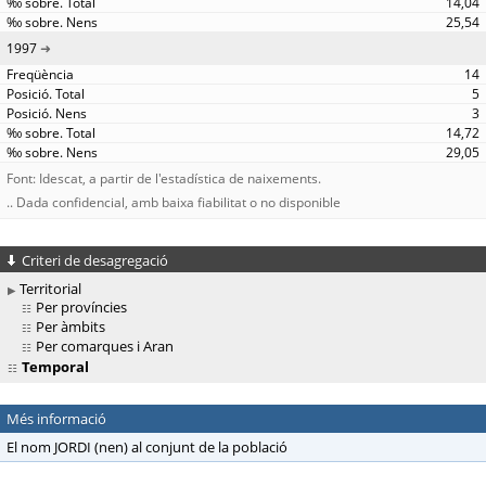
14,04
25,54
1997
14
5
3
14,72
29,05
Font: Idescat, a partir de l'estadística de naixements.
.. Dada confidencial, amb baixa fiabilitat o no disponible
Criteri de desagregació
Territorial
Per províncies
Per àmbits
Per comarques i Aran
Temporal
Més informació
El nom JORDI (nen) al conjunt de la població