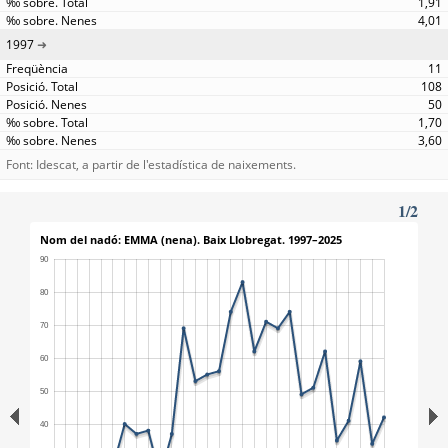
1,91
4,01
1997
11
108
50
1,70
3,60
Font: Idescat, a partir de l'estadística de naixements.