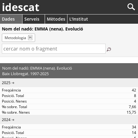
idescat
Dades
Serveis
Mètodes
L'Institut
Nom del nadó: EMMA (nena). Evolució
Metodologia
Nom del nadó: EMMA (nena). Evolució
Baix Llobregat. 1997-2025
2025
42
8
4
7,66
15,75
2024
34
14