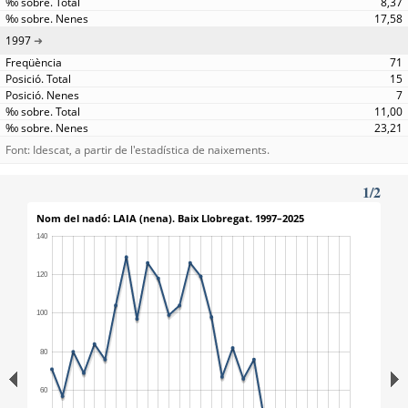
8,37
17,58
1997
71
15
7
11,00
23,21
Font: Idescat, a partir de l'estadística de naixements.