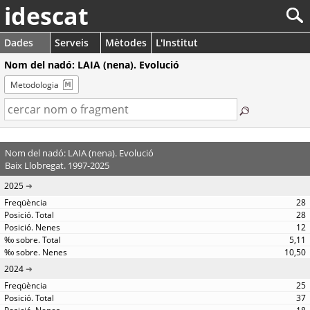
idescat
Dades
Serveis
Mètodes
L'Institut
Nom del nadó: LAIA (nena). Evolució
Metodologia
Nom del nadó: LAIA (nena). Evolució
Baix Llobregat. 1997-2025
2025
28
28
12
5,11
10,50
2024
25
37