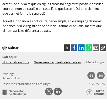
accentuació. Això fa que en alguns casos no hagi estat possible destriar
entre un nom en català o en castellà, ja que l'accent és l'únic element
que permet fer-ne la separació.
Aquesta incidència es pot veure, per exemple, en el rànquing de noms
de nenes. Així, el registre de Sofia inclou també el de Sofía, mentre que
el nom Gal·la es diferencia de Gala.
Opinar
Sou aquí:
Noms dels nadons
Noms més freqüents dels nadons
Metodologia
Avís legal
es
en
Accessibilitat
Institut d’Estadística de Catalunya
16/07/2026
Torna
amunt