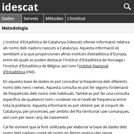
idescat
Dades
Serveis
Mètodes
L'Institut
Metodologia
L'Institut d'Estadística de Catalunya (Idescat) ofereix informació relativa
als noms dels nadons nascuts a Catalunya. Aquesta informació és
semblant a la que proporcionen altres instituts d'estadística d'Europa,
entre els quals es poden destacar l'Institut d'Estadística de Noruega i
l'Institut d'Estadística de Bèlgica, així com l'
Institut Nacional
d'Estadística
(INE).
En aquesta base de dades es pot consultar la freqüència dels diferents
noms dels nens i nenes. Aquesta consulta es pot fer segons l'ordenació
de freqüències dels noms més habituals. També es pot fer una consulta
específica de qualsevol nom i conèixer-ne el nivell de freqüència entre
tota la població. Aquesta informació es pot obtenir per al conjunt de
Catalunya, per províncies, per àmbits del Pla territorial i per comarques,
així com per sexe i any de naixement.
Cal fer esment que la font utilitzada per elaborar la base de dades dels
noms dels nadons conté els noms en lletres majúscules sense