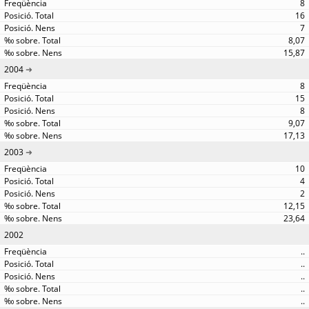
8
16
7
8,07
15,87
2004
8
15
8
9,07
17,13
2003
10
4
2
12,15
23,64
2002
..
..
..
..
..