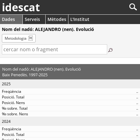
idescat
Dades
Serveis
Mètodes
L'Institut
Nom del nadó: ALEJANDRO (nen). Evolució
Metodologia
Nom del nadó: ALEJANDRO (nen). Evolució
Baix Penedès. 1997-2025
2025
..
..
..
..
..
2024
..
..