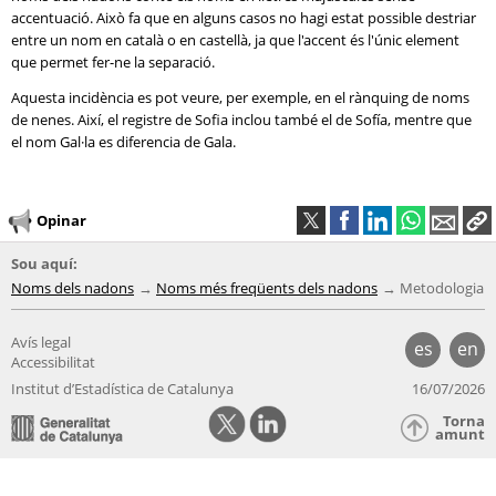
accentuació. Això fa que en alguns casos no hagi estat possible destriar
entre un nom en català o en castellà, ja que l'accent és l'únic element
que permet fer-ne la separació.
Aquesta incidència es pot veure, per exemple, en el rànquing de noms
de nenes. Així, el registre de Sofia inclou també el de Sofía, mentre que
el nom Gal·la es diferencia de Gala.
Opinar
Sou aquí:
Noms dels nadons
Noms més freqüents dels nadons
Metodologia
Avís legal
es
en
Accessibilitat
Institut d’Estadística de Catalunya
16/07/2026
Torna
amunt