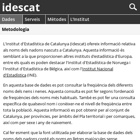
idescat
Dades
Serveis
Mètodes
L'Institut
Metodologia
L'Institut d'Estadística de Catalunya (Idescat) ofereix informació relativa
als noms dels nadons nascuts a Catalunya. Aquesta informació és
semblant a la que proporcionen altres instituts d'estadística d'Europa,
entre els quals es poden destacar l'Institut d'Estadística de Noruega i
l'Institut d'Estadística de Bèlgica, així com l'
Institut Nacional
d'Estadística
(INE).
En aquesta base de dades es pot consultar la freqüència dels diferents
noms dels nens i nenes. Aquesta consulta es pot fer segons l'ordenació
de freqüències dels noms més habituals. També es pot fer una consulta
específica de qualsevol nom i conèixer-ne el nivell de freqüència entre
tota la població. Aquesta informació es pot obtenir per al conjunt de
Catalunya, per províncies, per àmbits del Pla territorial i per comarques,
així com per sexe i any de naixement.
Cal fer esment que la font utilitzada per elaborar la base de dades dels
noms dels nadons conté els noms en lletres majúscules sense