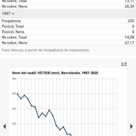
13,71
26,34
1997
250
9
4
14,08
27,17
Font: Idescat, a partir de l'estadística de naixements.