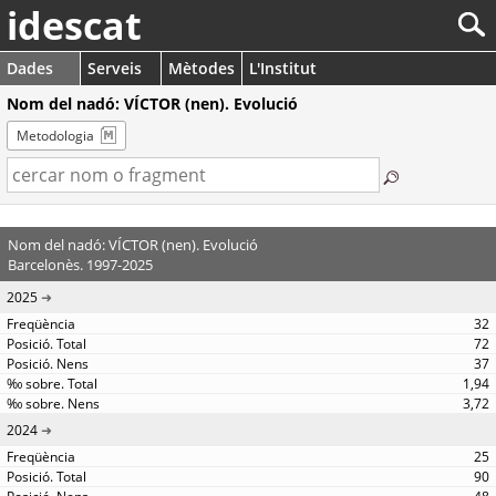
idescat
Dades
Serveis
Mètodes
L'Institut
Nom del nadó: VÍCTOR (nen). Evolució
Metodologia
Nom del nadó: VÍCTOR (nen). Evolució
Barcelonès. 1997-2025
2025
32
72
37
1,94
3,72
2024
25
90