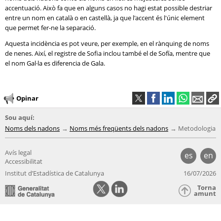
accentuació. Això fa que en alguns casos no hagi estat possible destriar
entre un nom en català o en castellà, ja que l'accent és l'únic element
que permet fer-ne la separació.
Aquesta incidència es pot veure, per exemple, en el rànquing de noms
de nenes. Així, el registre de Sofia inclou també el de Sofía, mentre que
el nom Gal·la es diferencia de Gala.
Opinar
Sou aquí:
Noms dels nadons
Noms més freqüents dels nadons
Metodologia
Avís legal
es
en
Accessibilitat
Institut d’Estadística de Catalunya
16/07/2026
Torna
amunt