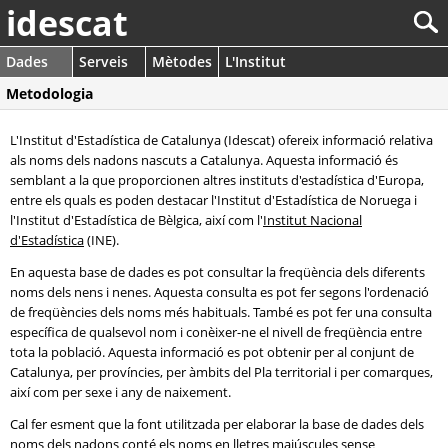
idescat
Dades
Serveis
Mètodes
L'Institut
Metodologia
L'Institut d'Estadística de Catalunya (Idescat) ofereix informació relativa
als noms dels nadons nascuts a Catalunya. Aquesta informació és
semblant a la que proporcionen altres instituts d'estadística d'Europa,
entre els quals es poden destacar l'Institut d'Estadística de Noruega i
l'Institut d'Estadística de Bèlgica, així com l'
Institut Nacional
d'Estadística
(INE).
En aquesta base de dades es pot consultar la freqüència dels diferents
noms dels nens i nenes. Aquesta consulta es pot fer segons l'ordenació
de freqüències dels noms més habituals. També es pot fer una consulta
específica de qualsevol nom i conèixer-ne el nivell de freqüència entre
tota la població. Aquesta informació es pot obtenir per al conjunt de
Catalunya, per províncies, per àmbits del Pla territorial i per comarques,
així com per sexe i any de naixement.
Cal fer esment que la font utilitzada per elaborar la base de dades dels
noms dels nadons conté els noms en lletres majúscules sense