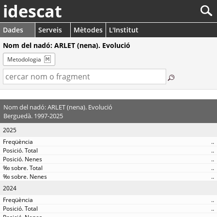
idescat
Dades
Serveis
Mètodes
L'Institut
Nom del nadó: ARLET (nena). Evolució
Metodologia
Nom del nadó: ARLET (nena). Evolució
Berguedà. 1997-2025
2025
..
..
..
..
..
2024
..
..