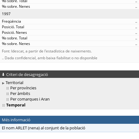
..
..
1997
..
..
..
..
..
Font: Idescat, a partir de l'estadística de naixements.
.. Dada confidencial, amb baixa fiabilitat o no disponible
Criteri de desagregació
Territorial
Per províncies
Per àmbits
Per comarques i Aran
Temporal
Més informació
El nom ARLET (nena) al conjunt de la població