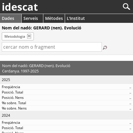
idescat
Dades
Serveis
Mètodes
L'Institut
Nom del nadó: GERARD (nen). Evolució
Metodologia
Nom del nadó: GERARD (nen). Evolució
Cerdanya. 1997-2025
2025
..
..
..
..
..
2024
..
..