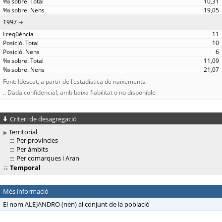
10,31
19,05
1997
11
10
6
11,09
21,07
Font: Idescat, a partir de l'estadística de naixements.
.. Dada confidencial, amb baixa fiabilitat o no disponible
Criteri de desagregació
Territorial
Per províncies
Per àmbits
Per comarques i Aran
Temporal
Més informació
El nom ALEJANDRO (nen) al conjunt de la població