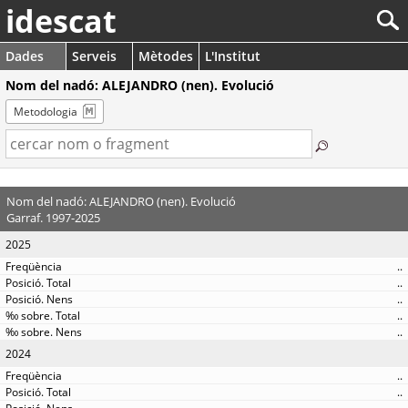
idescat
Dades
Serveis
Mètodes
L'Institut
Nom del nadó: ALEJANDRO (nen). Evolució
Metodologia
Nom del nadó: ALEJANDRO (nen). Evolució
Garraf. 1997-2025
2025
..
..
..
..
..
2024
..
..