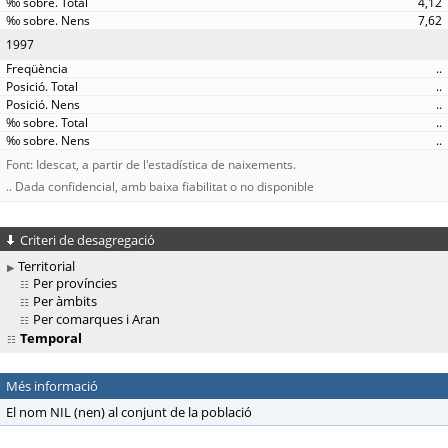
4,12
7,62
1997
..
..
..
..
..
Font: Idescat, a partir de l'estadística de naixements.
.. Dada confidencial, amb baixa fiabilitat o no disponible
Criteri de desagregació
Territorial
Per províncies
Per àmbits
Per comarques i Aran
Temporal
Més informació
El nom NIL (nen) al conjunt de la població