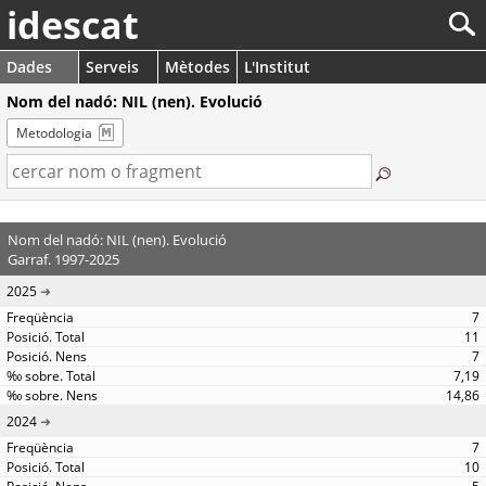
idescat
Dades
Serveis
Mètodes
L'Institut
Nom del nadó: NIL (nen). Evolució
Metodologia
Nom del nadó: NIL (nen). Evolució
Garraf. 1997-2025
2025
7
11
7
7,19
14,86
2024
7
10