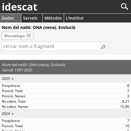
idescat
Dades
Serveis
Mètodes
L'Institut
Nom del nadó: ONA (nena). Evolució
Metodologia
Nom del nadó: ONA (nena). Evolució
Garraf. 1997-2025
2025
8
7
3
8,21
15,90
2024
7
10