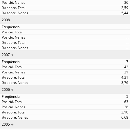
36
2,59
5,44
2008
..
..
..
..
..
2007
7
42
21
4,31
8,76
2006
5
63
28
3,10
6,68
2005