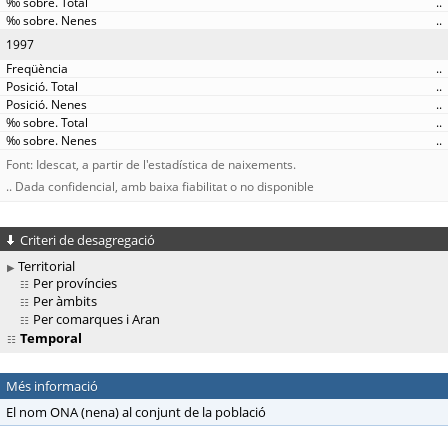
..
..
1997
..
..
..
..
..
Font: Idescat, a partir de l'estadística de naixements.
.. Dada confidencial, amb baixa fiabilitat o no disponible
Criteri de desagregació
Territorial
Per províncies
Per àmbits
Per comarques i Aran
Temporal
Més informació
El nom ONA (nena) al conjunt de la població