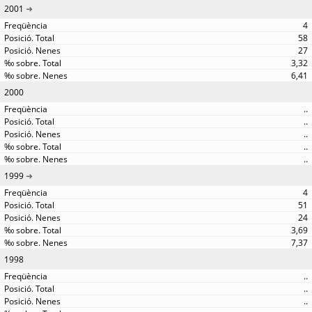
2001
4
58
27
3,32
6,41
2000
..
..
..
..
..
1999
4
51
24
3,69
7,37
1998
..
..
..