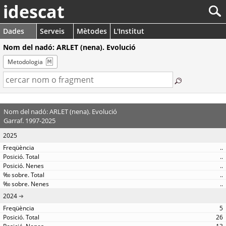
idescat
Dades
Serveis
Mètodes
L'Institut
Nom del nadó: ARLET (nena). Evolució
Metodologia
Nom del nadó: ARLET (nena). Evolució
Garraf. 1997-2025
2025
..
..
..
..
..
2024
5
26