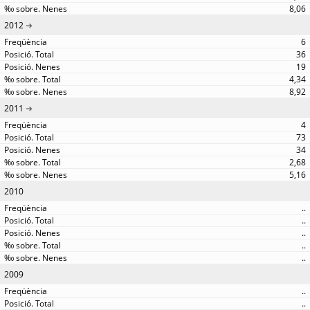
8,06
2012
6
36
19
4,34
8,92
2011
4
73
34
2,68
5,16
2010
..
..
..
..
..
2009
..
..