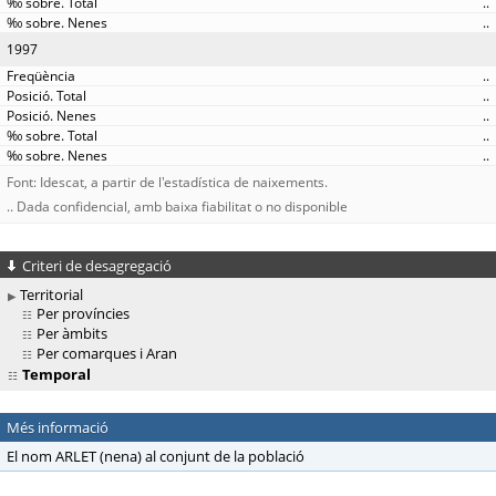
..
..
1997
..
..
..
..
..
Font: Idescat, a partir de l'estadística de naixements.
.. Dada confidencial, amb baixa fiabilitat o no disponible
Criteri de desagregació
Territorial
Per províncies
Per àmbits
Per comarques i Aran
Temporal
Més informació
El nom ARLET (nena) al conjunt de la població