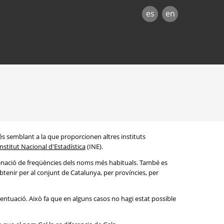
es
en
és semblant a la que proporcionen altres instituts
Institut Nacional d'Estadística
(INE).
denació de freqüències dels noms més habituals. També es
btenir per al conjunt de Catalunya, per províncies, per
entuació. Això fa que en alguns casos no hagi estat possible