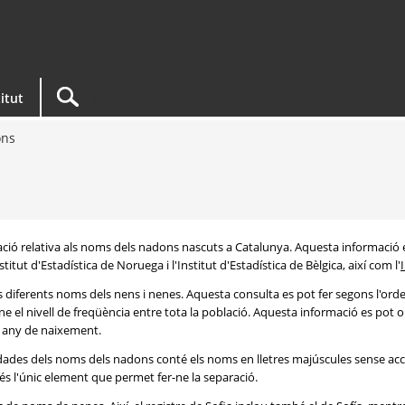
titut
ons
rmació relativa als noms dels nadons nascuts a Catalunya. Aquesta informació 
itut d'Estadística de Noruega i l'Institut d'Estadística de Bèlgica, així com l'
s diferents noms dels nens i nenes. Aquesta consulta es pot fer segons l'or
e el nivell de freqüència entre tota la població. Aquesta informació es pot o
 i any de naixement.
e dades dels noms dels nadons conté els noms en lletres majúscules sense acc
 és l'únic element que permet fer-ne la separació.