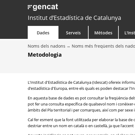
Institut d’Estadística de Catalunya
Dades
Serveis
Mètodes
L'Ins
Noms dels nadons
Noms més freqüents dels nad
Metodologia
L'Institut d'Estadística de Catalunya (Idescat) ofereix info
d'estadística d'Europa, entre els quals es poden destacar l'Inst
En aquesta base de dades es pot consultar la freqüència del
pot fer una consulta específica de qualsevol nom i conèixer-n
àmbits del Pla territorial i per comarques, així com per sexe
Cal fer esment que la font utilitzada per elaborar la base d
destriar entre un nom en català o en castellà, ja que l'accent