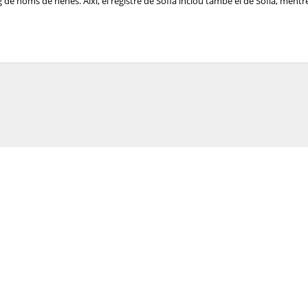
de noms de nenes. Així, el registre de Sofia inclou també el de Sofía, mentre