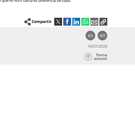
 que el nom Gal·la es diferencia de Gala.
Compartir
es
en
16/07/2026
Torna
amunt